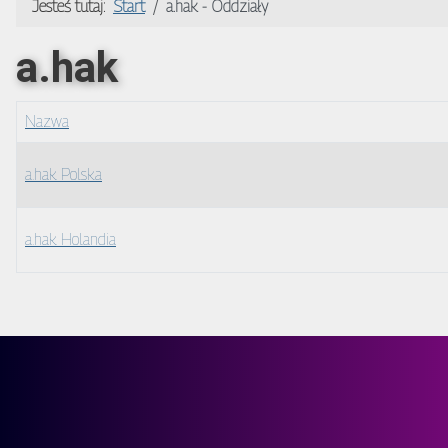
Jesteś tutaj:
Start
a.hak - Oddziały
a.hak
Nazwa
a.hak Polska
a.hak Holandia
Spis kontaktów,