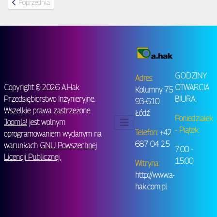
Poprzednia strona: Specjalizacja
Poprzednia
GODZINY
Adres:
Copyright © 2026 A.Hak
OTWARCIA
Kolumny 75
Przedsiębiorstwo Inżynieryjne.
BIURA:
93-610
Wszelkie prawa zastrzeżone.
Łódź
Poniedziałek
Joomla!
jest wolnym
- Piątek:
Telefon:
+42
oprogramowaniem wydanym na
687 04 25
warunkach
GNU Powszechnej
7:00 -
Licencji Publicznej.
15:00
Witryna:
http://www.a-
hak.com.pl