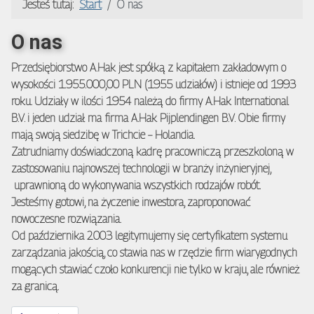
Jesteś tutaj:
Start
O nas
O nas
Przedsiębiorstwo A.Hak jest spółką z kapitałem zakładowym o
wysokości 1.955.000,00 PLN (1955 udziałów) i istnieje od 1993
roku. Udziały w ilości 1954 należą do firmy A.Hak International
B.V. i jeden udział ma firma A.Hak Pijplendingen B.V. Obie firmy
mają swoją siedzibę w Trichcie – Holandia.
Zatrudniamy doświadczoną kadrę pracowniczą przeszkoloną w
zastosowaniu najnowszej technologii w branży inżynieryjnej,
uprawnioną do wykonywania wszystkich rodzajów robót.
Jesteśmy gotowi, na życzenie inwestora, zaproponować
nowoczesne rozwiązania.
Od października 2003 legitymujemy się certyfikatem systemu
zarządzania jakością, co stawia nas w rzędzie firm wiarygodnych
mogących stawiać czoło konkurencji nie tylko w kraju, ale również
za granicą.