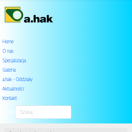
Home
O nas
Specjalizacja
Galeria
a.hak - Oddziały
Aktualności
Kontakt
Szukaj